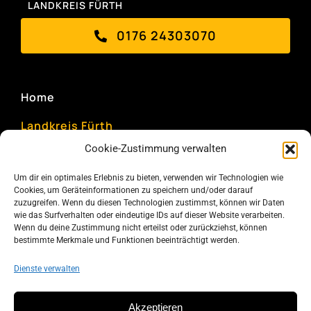
LANDKREIS FÜRTH
0176 24303070
Home
Landkreis Fürth
Cookie-Zustimmung verwalten
Taxitarif
Um dir ein optimales Erlebnis zu bieten, verwenden wir Technologien wie
Krankentransport
Cookies, um Geräteinformationen zu speichern und/oder darauf
zuzugreifen. Wenn du diesen Technologien zustimmst, können wir Daten
Kontakt
wie das Surfverhalten oder eindeutige IDs auf dieser Website verarbeiten.
Wenn du deine Zustimmung nicht erteilst oder zurückziehst, können
Datenschutz
bestimmte Merkmale und Funktionen beeinträchtigt werden.
Impressum
Dienste verwalten
Cookie-Richtlinie (EU)
Akzeptieren